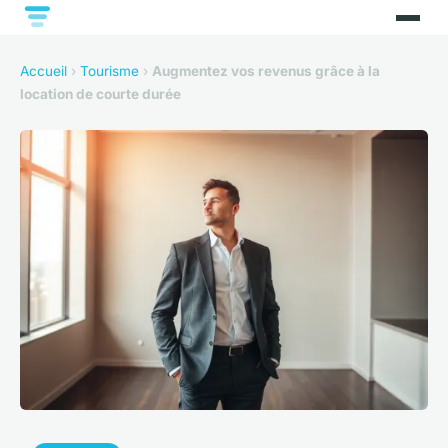
Accueil
›
Tourisme
›
Augmentez vos revenus grâce à la
location de courte durée