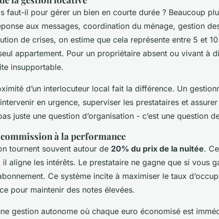
faut-il pour gérer un bien en courte durée ? Beaucoup plu
réponse aux messages, coordination du ménage, gestion des
lution de crises, on estime que cela représente entre 5 et 1
eul appartement. Pour un propriétaire absent ou vivant à di
ite insupportable.
oximité d’un interlocuteur local fait la différence. Un gestio
 intervenir en urgence, superviser les prestataires et assure
pas juste une question d’organisation - c’est une question de
a commission à la performance
ion tournent souvent autour de
20% du prix de la nuitée
. C
 il aligne les intérêts. Le prestataire ne gagne que si vous 
d’abonnement. Ce système incite à maximiser le taux d’occup
vice pour maintenir des notes élevées.
une gestion autonome où chaque euro économisé est imméd