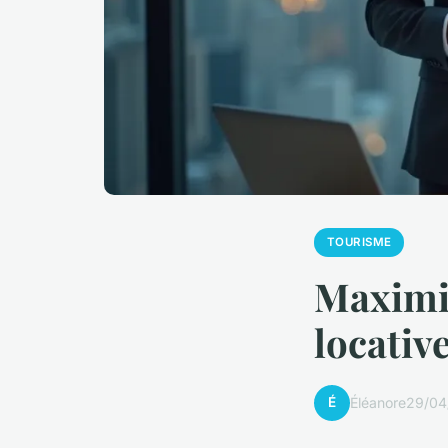
TOURISME
Maximis
locativ
É
Éléanore
29/04