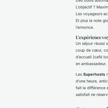
Des outils automa
L’objectif ? Maxim
Les voyageurs acc
Et plus la note gl
l’annonce.
L'expérience vo
Un séjour réussi s
coup de cœur, con
d’accueil (café lo
en ambassadeur.
Les
Superhosts
n
d’une heure, antic
fait la différenc
satisfait ne rése