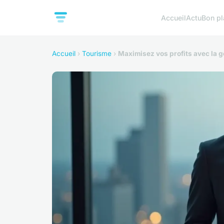
Accueil
Actu
Bon pl
Accueil
›
Tourisme
›
Maximisez vos profits avec la g