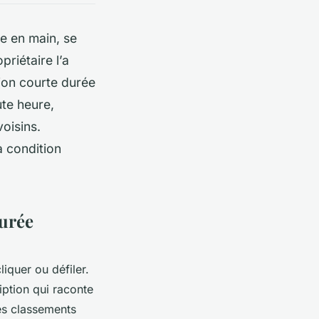
ge en main, se
priétaire l’a
tion courte durée
ute heure,
oisins.
à condition
durée
iquer ou défiler.
iption qui raconte
es classements