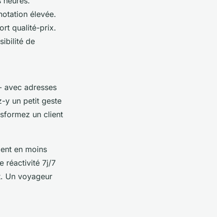
s heures.
notation élevée.
rt qualité-prix.
ibilité de
- avec adresses
-y un petit geste
nsformez un client
dent en moins
 réactivité 7j/7
et. Un voyageur
.