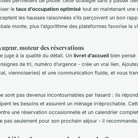
tisés permettent de piloter cette stratégie sans y passer de
iser le
taux d’occupation optimisé
tout en maintenant une 
eptent les hausses raisonnées s’ils perçoivent un bon rappo
obale monte, plus l’algorithme des plateformes favorise la vis
yageur, moteur des réservations
e juge à la qualité du détail. Un
livret d’accueil
bien pensé 
signes de tri, numéro d’urgence - crée un vrai lien. Ajoutez
cal, viennoiseries) et une communication fluide, et vous tra
e sont pas devenus incontournables par hasard : ils répon
ipent les besoins et assurent un ménage irréprochable. Cette
e entre une réservation occasionnelle et un calendrier compl
rve pas seulement pour son prochain séjour - il recommande