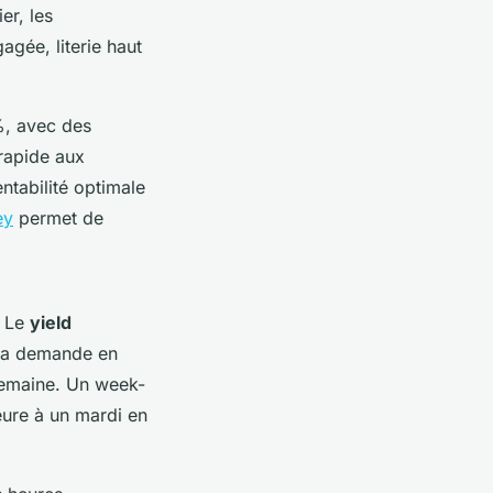
er, les
agée, literie haut
 %, avec des
 rapide aux
ntabilité optimale
ey
permet de
. Le
yield
 la demande en
 semaine. Un week-
ieure à un mardi en