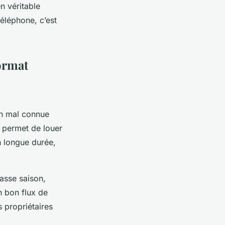
n véritable
téléphone, c’est
format
ion mal connue
l permet de louer
n longue durée,
asse saison,
n bon flux de
s propriétaires