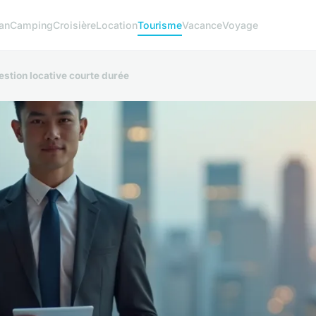
an
Camping
Croisière
Location
Tourisme
Vacance
Voyage
estion locative courte durée