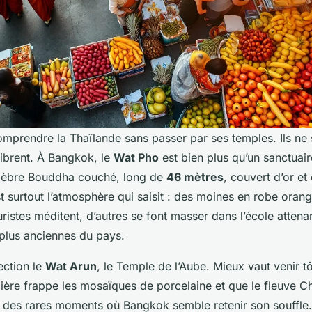
mprendre la Thaïlande sans passer par ses temples. Ils ne
ibrent. À Bangkok, le
Wat Pho
est bien plus qu’un sanctuaire
élèbre Bouddha couché, long de
46 mètres
, couvert d’or et
t surtout l’atmosphère qui saisit : des moines en robe orang
ristes méditent, d’autres se font masser dans l’école attena
plus anciennes du pays.
ection le
Wat Arun
, le Temple de l’Aube. Mieux vaut venir tô
mière frappe les mosaïques de porcelaine et que le fleuve 
l’un des rares moments où Bangkok semble retenir son souffle