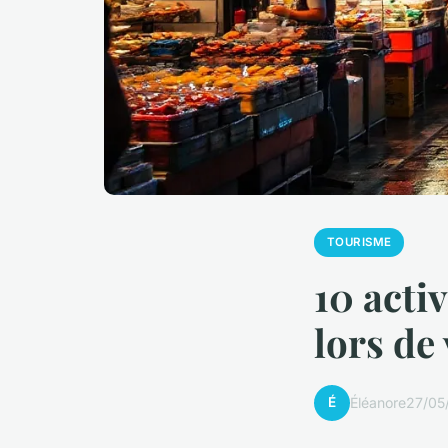
TOURISME
10 acti
lors de
É
Éléanore
27/05