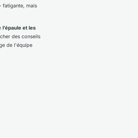
- fatigante, mais
ue
l’épaule et les
icher des conseils
age de l'équipe