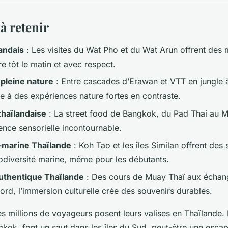
à retenir
andais
: Les visites du Wat Pho et du Wat Arun offrent des 
re tôt le matin et avec respect.
pleine nature
: Entre cascades d’Erawan et VTT en jungle à
te à des expériences nature fortes en contraste.
haïlandaise
: La
street food
de Bangkok, du Pad Thai au M
ence sensorielle incontournable.
-marine Thaïlande
: Koh Tao et les îles Similan offrent des
iodiversité marine, même pour les débutants.
uthentique Thaïlande
: Des cours de Muay Thaï aux échan
ord, l’immersion culturelle crée des souvenirs durables.
s millions de voyageurs posent leurs valises en Thaïlande
ngkok, font un saut dans les îles du Sud, peut-être une esc