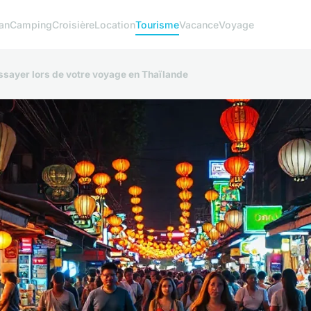
an
Camping
Croisière
Location
Tourisme
Vacance
Voyage
essayer lors de votre voyage en Thaïlande