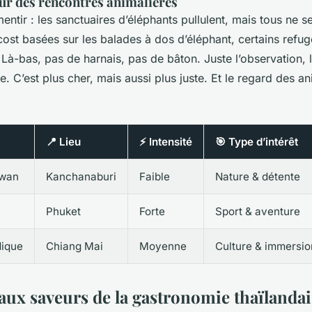
ur des rencontres animalières
ntir : les sanctuaires d’éléphants pullulent, mais tous ne s
st basées sur les balades à dos d’éléphant, certains refuge
Là-bas, pas de harnais, pas de bâton. Juste l’observation, l’
re. C’est plus cher, mais aussi plus juste. Et le regard des a
📍 Lieu
⚡ Intensité
🎯 Type d’intérêt
awan
Kanchanaburi
Faible
Nature & détente
Phuket
Forte
Sport & aventure
ique
Chiang Mai
Moyenne
Culture & immersio
ux saveurs de la gastronomie thaïlandai