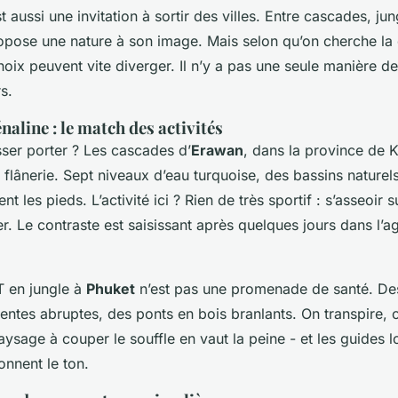
t aussi une invitation à sortir des villes. Entre cascades, j
pose une nature à son image. Mais selon qu’on cherche la
choix peuvent vite diverger. Il n’y a pas une seule manière de 
rs.
aline : le match des activités
sser porter ? Les cascades d’
Erawan
, dans la province de 
a flânerie. Sept niveaux d’eau turquoise, des bassins naturel
nt les pieds. L’activité ici ? Rien de très sportif : s’asseoir 
er. Le contraste est saisissant après quelques jours dans l’ag
T en jungle à
Phuket
n’est pas une promenade de santé. Des
ntes abruptes, des ponts en bois branlants. On transpire, o
aysage à couper le souffle en vaut la peine - et les guides 
onnent le ton.