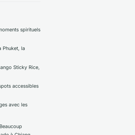
moments spirituels
 Phuket, la
ango Sticky Rice,
 spots accessibles
ges avec les
. Beaucoup
apade à Chiang