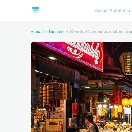
Accueil
Actu
Bon pl
Accueil
›
Tourisme
›
10 activités incontournables à 