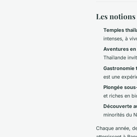
Les notions 
Temples thaïl
intenses, à viv
Aventures en 
Thaïlande invi
Gastronomie t
est une expéri
Plongée sous
et riches en b
Découverte a
minorités du N
Chaque année, de
atterrissent à Ba