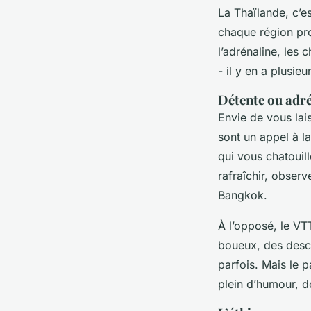
La Thaïlande, c’es
chaque région pro
l’adrénaline, les 
- il y en a plusieu
Détente ou adrén
Envie de vous lai
sont un appel à l
qui vous chatouille
rafraîchir, observ
Bangkok.
À l’opposé, le VT
boueux, des desce
parfois. Mais le p
plein d’humour, d