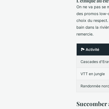
L’éthique au cœ
On ne va pas se me
des promos low-co
choix du respect. 
bain dans la riviè
remercie.
🏞️ Activité
Cascades d'Er
VTT en jungle
Randonnée nord
Succomber a