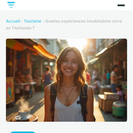
Accueil
›
Tourisme
›
Quelles expériences inoubliables vivre
en Thaïlande ?