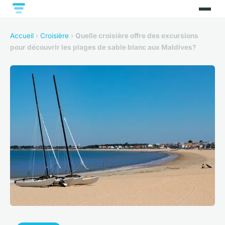
Accueil
›
Croisière
›
Quelle croisière offre des excursions
pour découvrir les plages de sable blanc aux Maldives?